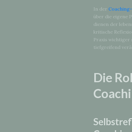
In der
Coaching-
über die eigene 
dienen der leben
kritische Reflex
Praxis wichtiger
tiefgreifend ver
Die Rol
Coachi
Selbstref