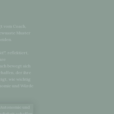
ngt vom Coach,
nbewusste Muster
eiden.
", reflektiert,
hre
oach bewegt sich
haffen, der ihre
gt, wie wichtig
tonomie und Würde