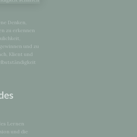
gene Denken,
en zu erkennen
lichkeit,
u gewinnen und zu
ch, Klient und
elbstständigkeit
des
les Lernen
exion und die