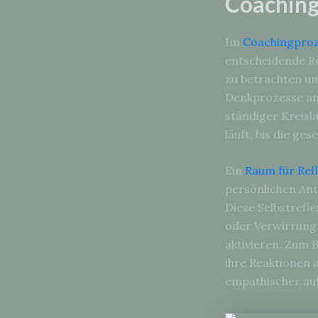
Coachin
Im
Coachingpro
entscheidende Rol
zu betrachten un
Denkprozesse anz
ständiger Kreisl
läuft, bis die ges
Ein
Raum für Ref
persönlichen Ant
Diese Selbstrefl
oder Verwirrung
aktivieren. Zum 
ihre Reaktionen 
empathischer auf