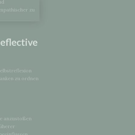
eflective
elbstreflexion
danken zu ordnen
se anzustoßen
rüherer
beeinflussen