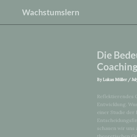
Skip
Wachstumslern
to
content
Die Bede
Coachin
By
Lukas Müller
/
Jul
Reflektierendes 
Entwicklung. Wus
einer Studie der
Entscheidungsfin
schauen wir uns 
theoretischen Gr