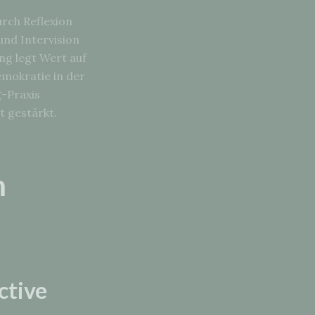
durch Reflexion
und Intervision
ng legt Wert auf
emokratie in der
g-Praxis
t gestärkt.
m
ctive