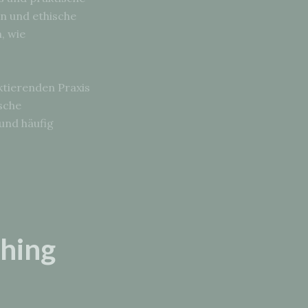
n und ethische
, wie
ktierenden Praxis
sche
und häufig
ching