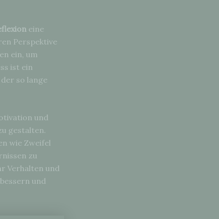
eflexion
eine
eren Perspektive
en ein, um
s ist ein
 der so lange
otivation und
u gestalten.
en wie Zweifel
rnissen zu
hr Verhalten und
rbessern und