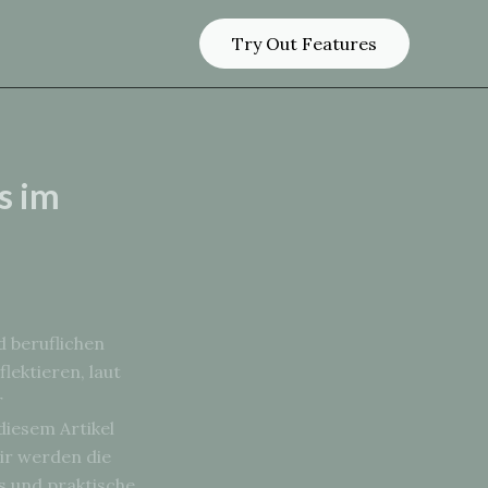
Try Out Features
s im
d beruflichen
lektieren, laut
r
iesem Artikel
Wir werden die
s und praktische