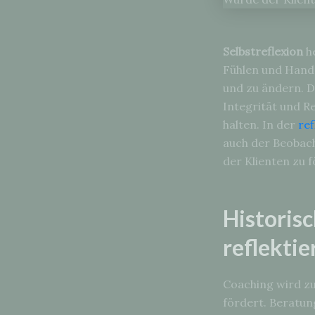
Selbstreflexion
he
Fühlen und Hand
und zu ändern. Di
Integrität und R
halten. In der
ref
auch der Beobach
der Klienten zu 
Historis
reflekti
Coaching wird zu
fördert. Beratung