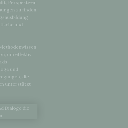
lft, Perspektiven
sungen zu finden.
ngsausbildung
ntische und
m Methodenwissen
on, um effektiv
axis
aloge und
regungen, die
en unterstützt