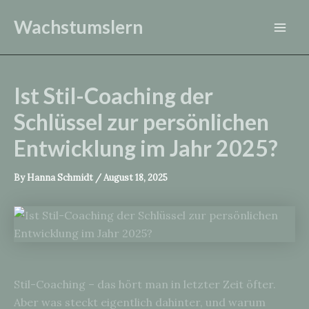
Skip
Wachstumslern
to
Mai
content
Men
Ist Stil-Coaching der
Schlüssel zur persönlichen
Entwicklung im Jahr 2025?
By
Hanna Schmidt
/
August 18, 2025
Stil-Coaching – das hört man in letzter Zeit öfter.
Aber was steckt eigentlich dahinter, und warum