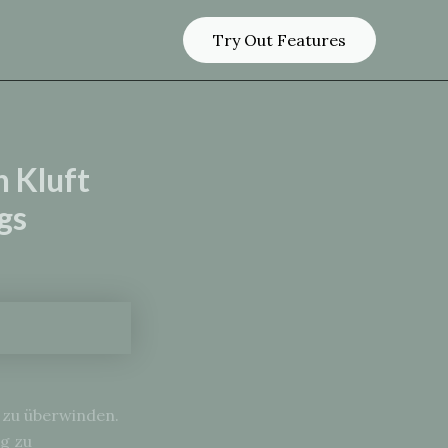
Try Out Features
n Kluft
gs
t zu überwinden.
g zu