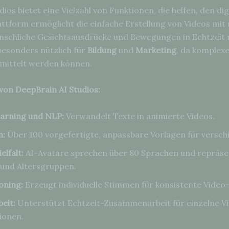
ios bietet eine Vielzahl von Funktionen, die helfen, den di
attform ermöglicht die einfache Erstellung von Videos mit 
enschliche Gesichtsausdrücke und Bewegungen in Echtzei
 besonders nützlich für
Bildung
und
Marketing
, da komplex
mittelt werden können.
on DeepBrain AI Studios:
arning und NLP:
Verwandelt Texte in animierte Videos.
n:
Über 100 vorgefertigte, anpassbare Vorlagen für versc
elfalt:
AI-Avatare sprechen über 80 Sprachen und repräsen
 und Altersgruppen.
oning:
Erzeugt individuelle Stimmen für konsistente Video
eit:
Unterstützt Echtzeit-Zusammenarbeit für einzelne V
ionen.