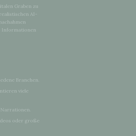
gitalen Graben zu
realistischen AI-
t nachahmen
e Informationen
hiedene Branchen.
tieren viele
-Narrationen.
ideos oder große