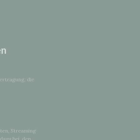
en
ertragung, die
sten, Streaming
azu bei, den