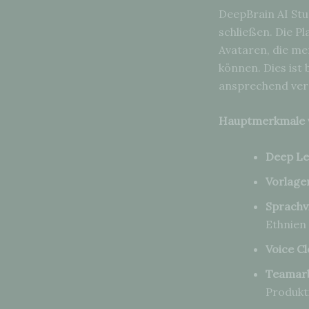
DeepBrain AI Stud
schließen. Die Pl
Avataren, die m
können. Dies ist
ansprechend ver
Hauptmerkmale v
Deep Le
Vorlage
Sprachvi
Ethnien
Voice Cl
Teamarb
Produkt