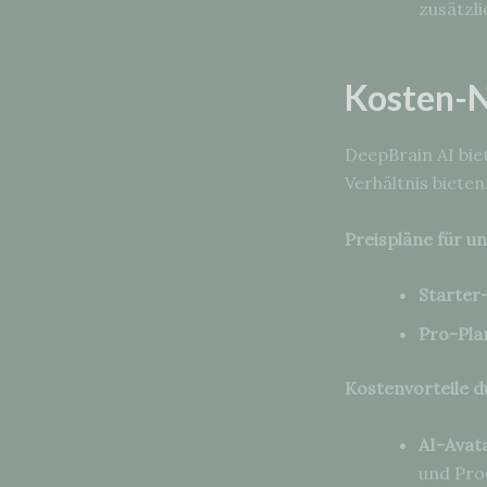
zusätzl
Kosten-N
DeepBrain AI bie
Verhältnis bieten
Preispläne für un
Starter-
Pro-Pla
Kostenvorteile d
AI-Avat
und Pro