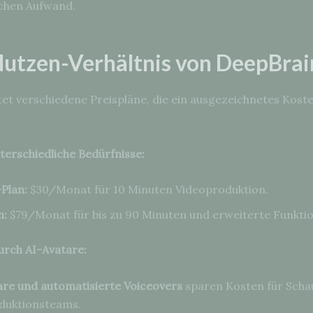
ichen Aufwand.
utzen-Verhältnis von DeepBrai
tet verschiedene Preispläne, die ein ausgezeichnetes Kos
.
terschiedliche Bedürfnisse:
Plan:
$30/Monat für 10 Minuten Videoproduktion.
n:
$79/Monat für bis zu 90 Minuten und erweiterte Funkti
urch AI-Avatare:
are und automatisierte Voiceovers
sparen Kosten für Schau
duktionsteams.