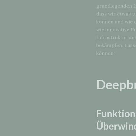
grundlegenden In
dass wir etwas t
können und wie d
wie innovative P
Infrastruktur und
bekämpfen. Lassen
können!
Deepbr
Funktion
Überwind