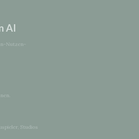
n AI
ten-Nutzen-
onen.
spieler, Studios