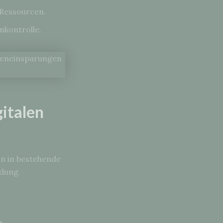
 Ressourcen.
nkontrolle.
italen
on in bestehende
ndung.
t.