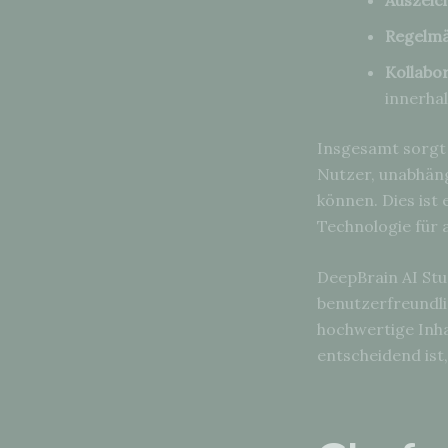
Regelmä
Kollabor
innerha
Insgesamt sorgt 
Nutzer, unabhäng
können. Dies ist 
Technologie für 
DeepBrain AI Stu
benutzerfreundlic
hochwertige Inha
entscheidend ist