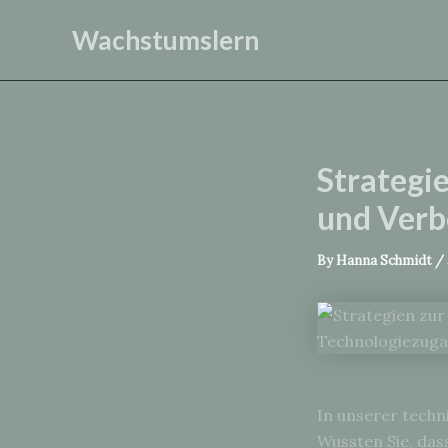
Skip
Wachstumslern
to
content
Strategie
und Verb
By
Hanna Schmidt
/
In unserer techni
Wussten Sie, das