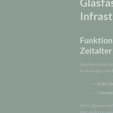
Glasfa
Infras
Funktiona
Zeitalter
Glasfaserkabel s
heutzutage unerlä
Hohe Ge
Unterst
Diese Eigenschaf
und anderen dat