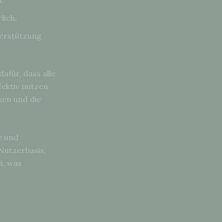
lich.
erstützung
für, dass alle
fektiv nutzen
ken und die
e und
 Nutzerbasis,
i, was