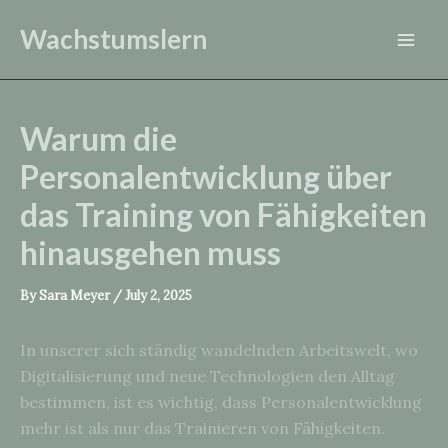
Skip
Wachstumslern
to
Mai
content
Men
Warum die
Personalentwicklung über
das Training von Fähigkeiten
hinausgehen muss
By
Sara Meyer
/
July 2, 2025
In unserer sich ständig wandelnden Arbeitswelt, wo
Digitalisierung und neue Technologien den Alltag
bestimmen, ist es wichtig, dass Personalentwicklung
mehr ist als nur das Trainieren von Fähigkeiten.