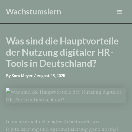
Skip
Wachstumslern
to
Mai
content
Men
Was sind die Hauptvorteile
der Nutzung digitaler HR-
Tools in Deutschland?
By
Sara Meyer
/
August 26, 2025
In unserer schnelllebigen Arbeitswelt, wo
Digitalisierung und Automatisierung ganz normal